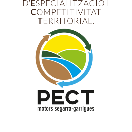
D’
E
SPECIALITZACIÓ I
C
OMPETITIVITAT
T
ERRITORIAL.