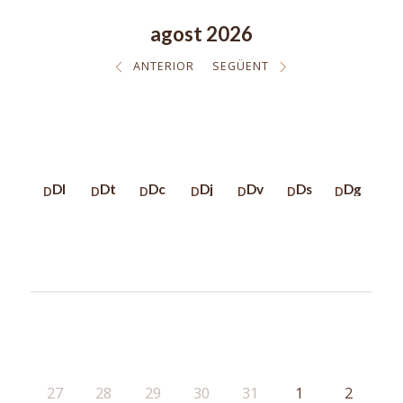
agost 2026
ANTERIOR
SEGÜENT
Dl
Dt
Dc
Dj
Dv
Ds
Dg
27
28
29
30
31
1
2