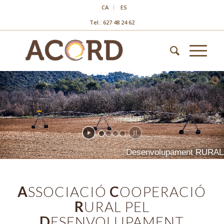
CA
ES
Tel.: 627 48 24 62
D
e
s
e
n
v
o
l
u
p
a
m
e
n
t
R
U
R
A
L
A
SSOCIACIÓ
C
OOPERACIÓ
R
URAL PEL
D
ESENVOLUPAMENT