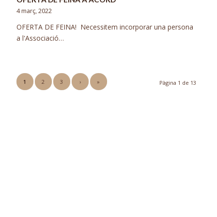
4 març, 2022
OFERTA DE FEINA! Necessitem incorporar una persona
a l'Associació…
1
2
3
›
»
Pàgina 1 de 13