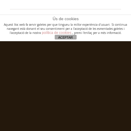
Ús de cookies
Aquest lloc web fa servir galetes per que tingueu la millor experiència d'usuari. Si continua
navegant està donant el seu consentiment per a l'acceptació de les esmentades galetes i
l'acceptació de la nostra
política de cookies
, premi l'enllaç per a més informació.
ACEPTAR
24
25
26
27
28
29
30
31
1
2
3
4
5
6