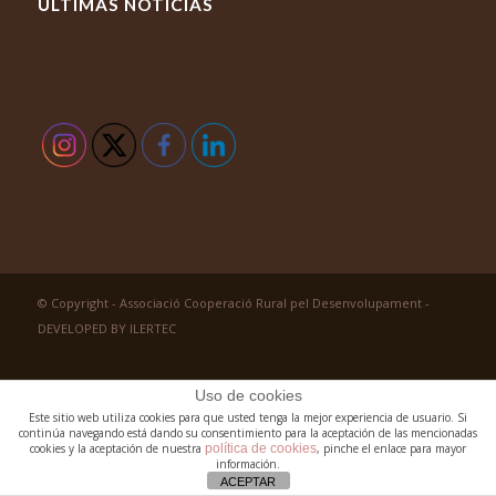
ÚLTIMAS NOTICIAS
© Copyright - Associació Cooperació Rural pel Desenvolupament -
DEVELOPED BY ILERTEC
Uso de cookies
Este sitio web utiliza cookies para que usted tenga la mejor experiencia de usuario. Si
continúa navegando está dando su consentimiento para la aceptación de las mencionadas
cookies y la aceptación de nuestra
política de cookies
, pinche el enlace para mayor
información.
ACEPTAR